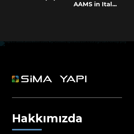
AAMS in Italia
come
riconoscere
quelli
affidabili.1112
Hakkımızda