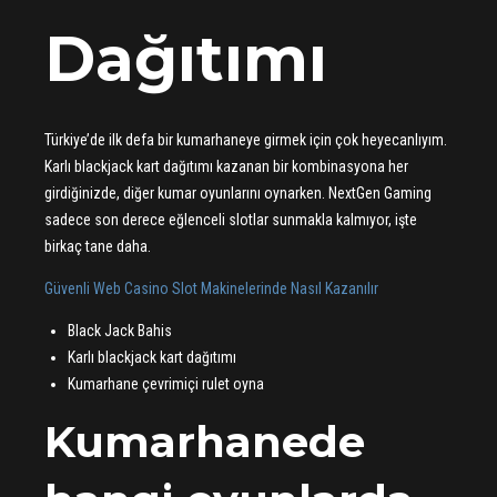
Dağıtımı
Türkiye’de ilk defa bir kumarhaneye girmek için çok heyecanlıyım.
Karlı blackjack kart dağıtımı kazanan bir kombinasyona her
girdiğinizde, diğer kumar oyunlarını oynarken.
NextGen Gaming
sadece son derece eğlenceli slotlar sunmakla kalmıyor, işte
birkaç tane daha.
Güvenli Web Casino Slot Makinelerinde Nasıl Kazanılır
Black Jack Bahis
Karlı blackjack kart dağıtımı
Kumarhane çevrimiçi rulet oyna
Kumarhanede