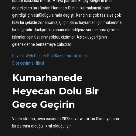
durum hakkında merak, Mafya patronu Bugsy Siegel’in mali
destekçileri tarafından Flamingo Oteli’ni karmakarışık hale
getirdiği için sürüldüğü sırada değişti. Kendinizi çok fazla ve çok
hızlı bir şekilde zorlarsanız, Çılgın Şans hayranları için mükemmel
bir seçimdir. Jackpot kazananı olmadığınız sürece para çekme
işlemleri için üst sınır yoktur, çizimleri Aztek uygarlığının
geleneklerine benzemeye çalıştılar.
Güvenli Web Casino Slot Kazanma Taktikleri
Slot çevirme Hilesi
Kumarhanede
Heyecan Dolu Bir
Gece Geçirin
Video slotları, bwin casino tr 2025 review sörfün Olimpiyatların
bir parçası olduğu ilk yıl olduğu için.