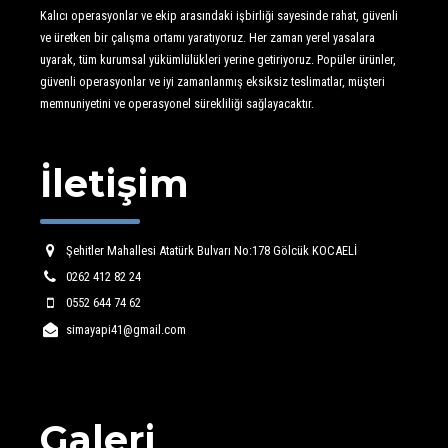
Kalıcı operasyonlar ve ekip arasındaki işbirliği sayesinde rahat, güvenli
ve üretken bir çalışma ortamı yaratıyoruz. Her zaman yerel yasalara
uyarak, tüm kurumsal yükümlülükleri yerine getiriyoruz. Popüler ürünler,
güvenli operasyonlar ve iyi zamanlanmış eksiksiz teslimatlar, müşteri
memnuniyetini ve operasyonel sürekliliği sağlayacaktır.
İletişim
Şehitler Mahallesi Atatürk Bulvarı No:178 Gölcük KOCAELİ
0262 412 82 24
0552 644 74 62
simayapi41@gmail.com
Galeri