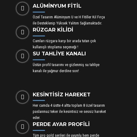
ALÜMİNYUM FİTİL
Özel Tasarım Alüminyum U ve H Fitiller Kıl Fırça
ile Desteklenip Yüksek Yalıtım Sağlamaktadır.
RÜZGAR KİLİDİ
Camları rüzgara karşı bir arada tutan çok
kullanışlı stoplama seçeneği !
SU TAHLİYE KANALI
Üstün profil tasarımı ve gizlenmiş su tahliye
kanalı ile yağmur derdine son!
KESİNTİSİZ HAREKET
Her camda 4 üstte 4 altta toplam 8 özel tasarım
paslanmaz teker ile kesintisiz ve sessiz hareket
eder.
PERDE AYAR PROFİLİ
Tüm pro gold serileri ile uyumlu hem perde